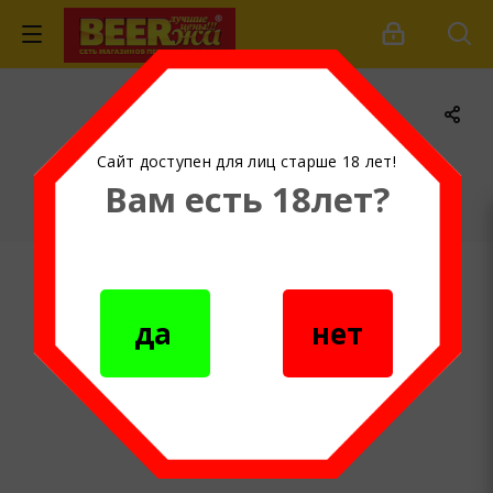
ул. Дыбенко 120
Сайт доступен для лиц старше 18 лет!
Вам есть 18лет?
Главная
-
Магазины и бары
-
ул. Дыбенко 120
да
нет